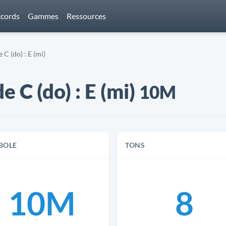
cords
Gammes
Ressources
C (do) : E (mi)
 C (do) : E (mi)
10M
BOLE
TONS
10M
8