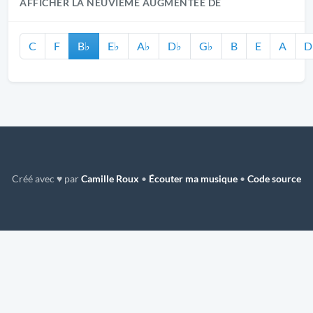
AFFICHER LA NEUVIÈME AUGMENTÉE DE
C
F
B♭
E♭
A♭
D♭
G♭
B
E
A
D
Créé avec ♥ par
Camille Roux
•
Écouter ma musique
•
Code source