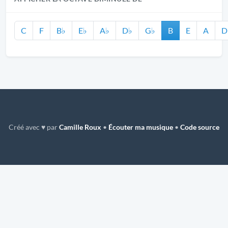
C
F
B♭
E♭
A♭
D♭
G♭
B
E
A
D
Créé avec ♥ par
Camille Roux
•
Écouter ma musique
•
Code source