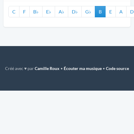
C
F
B♭
E♭
A♭
D♭
G♭
B
E
A
D
Créé avec ♥ par
Camille Roux
•
Écouter ma musique
•
Code source