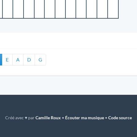
E
A
D
G
Créé avec ♥ par
Camille Roux
•
Écouter ma musique
•
Code source