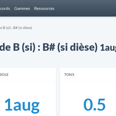
cords
Gammes
Ressources
 (si) : B# (si dièse)
B (si) : B# (si dièse)
1au
BOLE
TONS
1aug
0.5