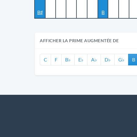
B♯
B
AFFICHER LA PRIME AUGMENTÉE DE
C
F
B♭
E♭
A♭
D♭
G♭
B