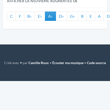
AFFICHER LA NEUVIÈME AUGMENTÉE DE
C
F
B♭
E♭
A♭
D♭
G♭
B
E
A
D
Créé avec ♥ par
Camille Roux
•
Écouter ma musique
•
Code source