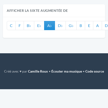
AFFICHER LA SIXTE AUGMENTÉE DE
C
F
B♭
E♭
A♭
D♭
G♭
B
E
A
D
Créé avec ♥ par
Camille Roux
•
Écouter ma musique
•
Code source