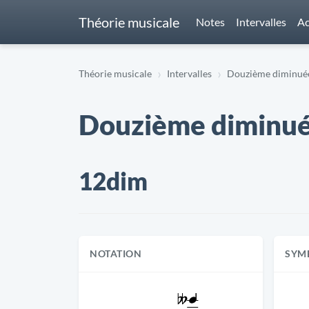
Théorie musicale
Notes
Intervalles
Ac
Théorie musicale
Intervalles
Douzième diminuée 
Douzième diminuée
12dim
NOTATION
SYM