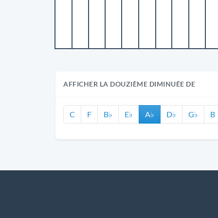
AFFICHER LA DOUZIÈME DIMINUÉE DE
C
F
B♭
E♭
A♭
D♭
G♭
B