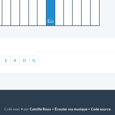
E♭♭
E
A
D
G
Créé avec ♥ par
Camille Roux
•
Écouter ma musique
•
Code source