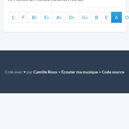
C
F
B♭
E♭
A♭
D♭
G♭
B
E
A
D
Créé avec ♥ par
Camille Roux
•
Écouter ma musique
•
Code source