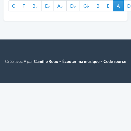
C
F
B♭
E♭
A♭
D♭
G♭
B
E
A
D
Créé avec ♥ par
Camille Roux
•
Écouter ma musique
•
Code source