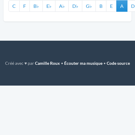
C
F
B♭
E♭
A♭
D♭
G♭
B
E
A
D
Créé avec ♥ par
Camille Roux
•
Écouter ma musique
•
Code source