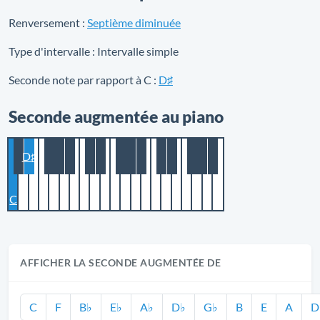
Renversement :
Septième diminuée
Type d'intervalle :
Intervalle simple
Seconde note par rapport à C :
D♯
Seconde augmentée au piano
D♯
C
AFFICHER LA SECONDE AUGMENTÉE DE
C
F
B♭
E♭
A♭
D♭
G♭
B
E
A
D