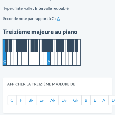
Type d'intervalle :
Intervalle redoublé
Seconde note par rapport à C :
A
Treizième majeure au piano
C
A
AFFICHER LA TREIZIÈME MAJEURE DE
C
F
B♭
E♭
A♭
D♭
G♭
B
E
A
D