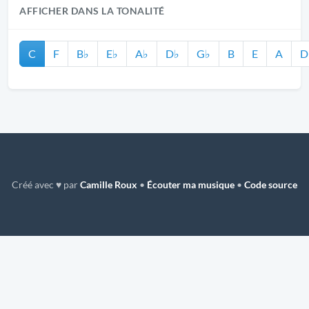
AFFICHER DANS LA TONALITÉ
C
F
B♭
E♭
A♭
D♭
G♭
B
E
A
D
Créé avec ♥ par
Camille Roux
•
Écouter ma musique
•
Code source