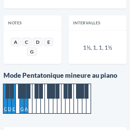
NOTES
INTERVALLES
A
C
D
E
1½, 1, 1, 1½
G
Mode Pentatonique mineure au piano
C
D
E
G
A