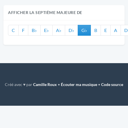
AFFICHER LA SEPTIÈME MAJEURE DE
C
F
B♭
E♭
A♭
D♭
G♭
B
E
A
D
Créé avec ♥ par
Camille Roux
•
Écouter ma musique
•
Code source