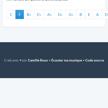
C
F
B♭
E♭
A♭
D♭
G♭
B
E
A
D
Créé avec ♥ par
Camille Roux
•
Écouter ma musique
•
Code source