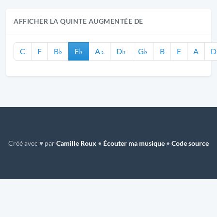
AFFICHER LA QUINTE AUGMENTÉE DE
C
F
B♭
E♭
A♭
D♭
G♭
B
E
A
D
Créé avec ♥ par
Camille Roux
•
Écouter ma musique
•
Code source