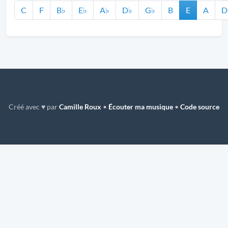
C
F
B♭
E♭
A♭
D♭
G♭
B
E
A
D
Créé avec ♥ par
Camille Roux
•
Écouter ma musique
•
Code source