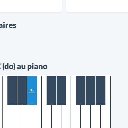
aires
(do) au piano
B♭