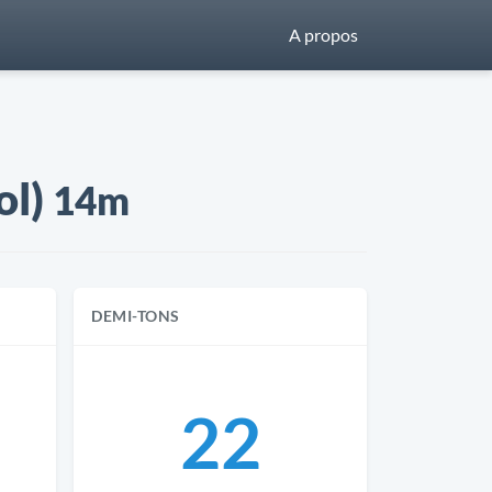
A propos
ol)
14m
DEMI-TONS
22