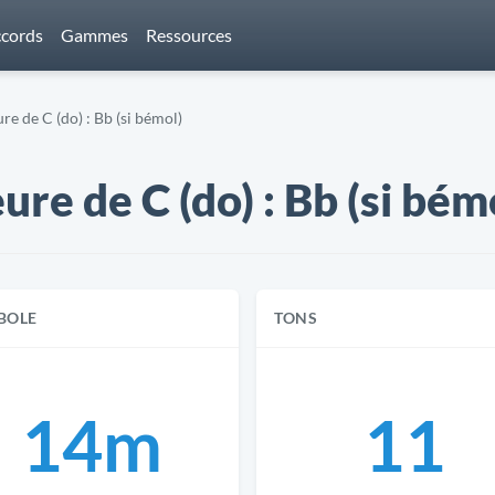
cords
Gammes
Ressources
e de C (do) : Bb (si bémol)
e de C (do) : Bb (si bém
BOLE
TONS
14m
11