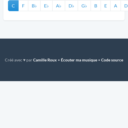
C
F
B♭
E♭
A♭
D♭
G♭
B
E
A
D
Créé avec ♥ par
Camille Roux
•
Écouter ma musique
•
Code source