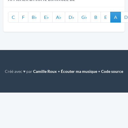
C
F
B♭
E♭
A♭
D♭
G♭
B
E
A
D
Créé avec ♥ par
Camille Roux
•
Écouter ma musique
•
Code source