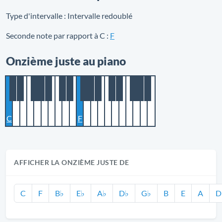
Type d'intervalle :
Intervalle redoublé
Seconde note par rapport à C :
F
Onzième juste au piano
C
F
AFFICHER LA ONZIÈME JUSTE DE
C
F
B♭
E♭
A♭
D♭
G♭
B
E
A
D